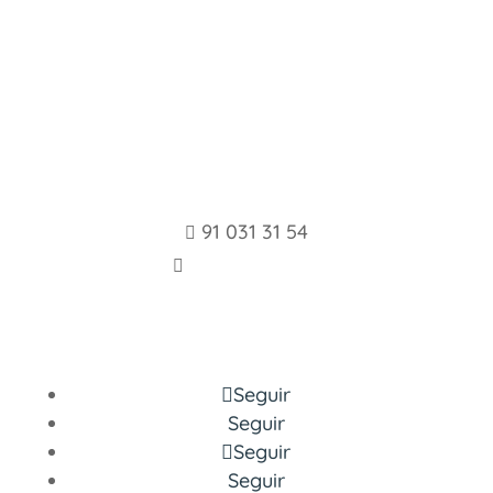
Centro Español de
Formación para
Autónomos y
Emprendedores
91 031 31 54

info@cefae.es

Aviso legal y Política de Privacidad
Seguir
Seguir
Seguir
Seguir