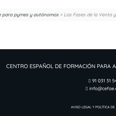
ne para pymes y autónomos
> Las Fases de la Venta 
Centro Español de Formación para
91 031 31 5

info@cefae.

Aviso legal y Política de