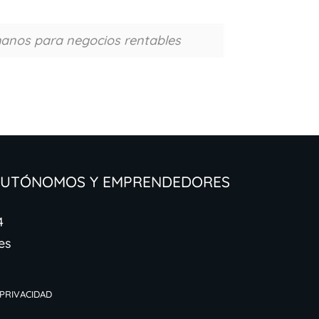
manos para negocios rentables
 Autónomos y Emprendedores
4
es
 Privacidad