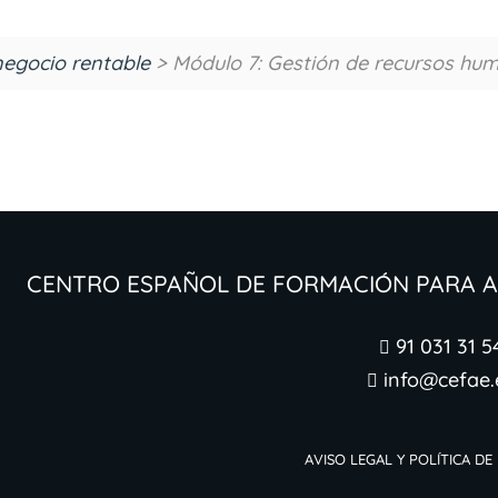
egocio rentable
> Módulo 7: Gestión de recursos hu
Centro Español de Formación para
91 031 31 5

info@cefae.

Aviso legal y Política de