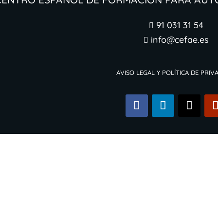
91 031 31 54

info@cefae.es

Aviso legal y Política de Priv