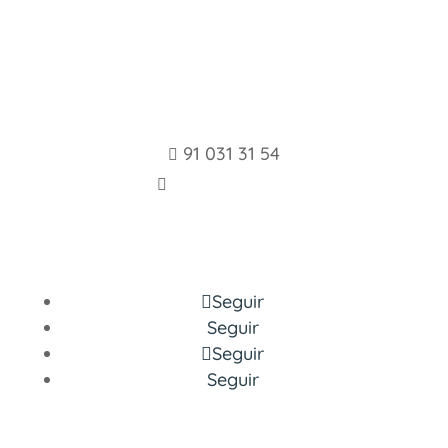
Formación para
Autónomos y
Emprendedores
91 031 31 54

info@cefae.es

Aviso legal y Política de Privacidad
Seguir
Seguir
Seguir
Seguir