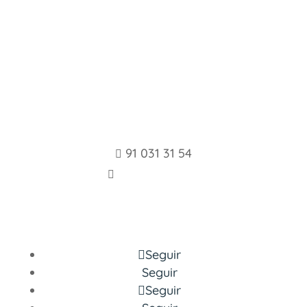
Centro Español de
Formación para
Autónomos y
Emprendedores
91 031 31 54

info@cefae.es

Aviso legal y Política de Privacidad
Seguir
Seguir
Seguir